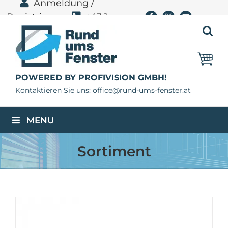
Anmeldung /
Zum
Registrieren
+43 1
Facebook
X
YouTube
Inhalt
springen
400 11 06
POWERED BY PROFIVISION GMBH!
Kontaktieren Sie uns: office@rund-ums-fenster.at
MENU
Sortiment