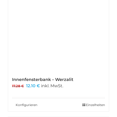
Innenfensterbank – Werzalit
Ursprünglicher
Aktueller
12.10
€
inkl. MwSt.
17.28
€
Preis
Preis
war:
ist:
17.28 €
12.10 €.
Konfigurieren
Einzelheiten