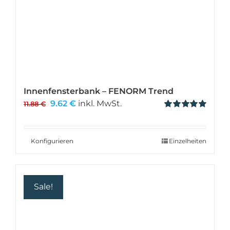
Innenfensterbank – FENORM Trend
Ursprünglicher
Aktueller
9.62
€
inkl. MwSt.
11.88
€
Preis
Preis
Bewertet
mit
5.00
von 5
war:
ist:
11.88 €
9.62 €.
Konfigurieren
Einzelheiten
Sale!