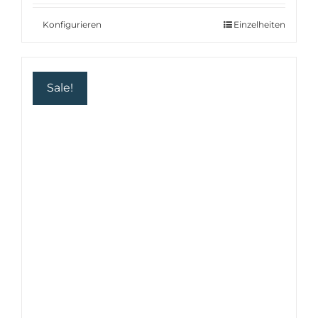
war:
ist:
19.18 €
15.53 €.
Konfigurieren
Einzelheiten
Sale!