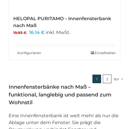
HELOPAL PURITAMO – Innenfensterbank
nach Maß
Ursprünglicher
Aktueller
16.14
€
inkl. MwSt.
19.93
€
Preis
Preis
war:
ist:
19.93 €
16.14 €.
Konfigurieren
Einzelheiten
1
2
Vor
Innenfensterbänke nach Maß –
funktional, langlebig und passend zum
Wohnstil
Eine Innenfensterbank ist weit mehr als nur die
Ablage unter dem Fenster. Sie prägt die