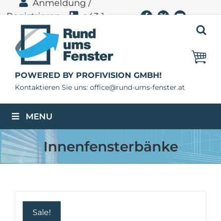
Anmeldung /
Zum
Registrieren
+43 1
Facebook
X
YouTube
Inhalt
springen
400 11 06
POWERED BY PROFIVISION GMBH!
Kontaktieren Sie uns: office@rund-ums-fenster.at
MENU
Innenfensterbänke
Sale!