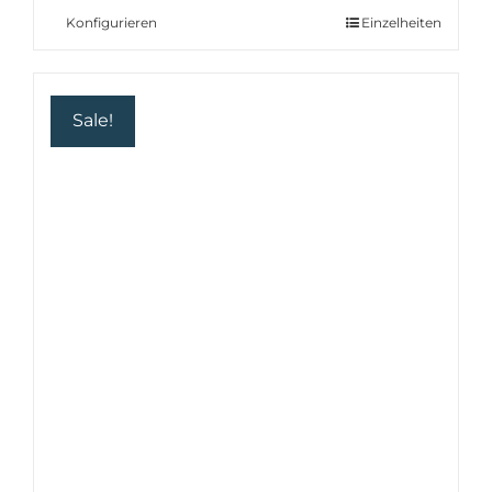
7.30 €
5.90 €.
Konfigurieren
Einzelheiten
Sale!