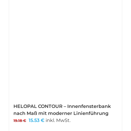
HELOPAL CONTOUR – Innenfensterbank
nach Maß mit moderner Linienführung
Ursprünglicher
Aktueller
15.53
€
inkl. MwSt.
19.18
€
Preis
Preis