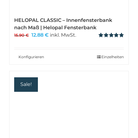
HELOPAL CLASSIC – Innenfensterbank
nach Maß | Helopal Fensterbank
Ursprünglicher
Aktueller
12.88
€
inkl. MwSt.
15.90
€
Preis
Preis
Bewertet
mit
4.80
von
war:
ist:
5
15.90 €
12.88 €.
Konfigurieren
Einzelheiten
Sale!