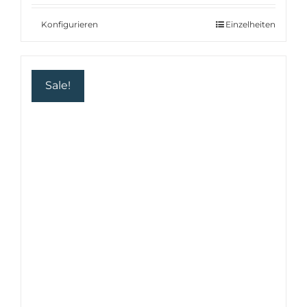
mit
4.92
von 5
war:
ist:
19.93 €
16.14 €.
Konfigurieren
Einzelheiten
Sale!