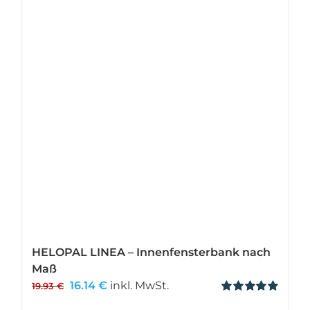
HELOPAL LINEA – Innenfensterbank nach
Maß
Ursprünglicher
Aktueller
16.14
€
inkl. MwSt.
19.93
€
Preis
Preis
Bewertet