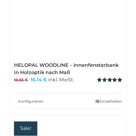
HELOPAL WOODLINE – Innenfensterbank
in Holzoptik nach Maß
Ursprünglicher
Aktueller
16.14
€
inkl. MwSt.
19.93
€
Preis
Preis
Bewertet
mit
5.00
von 5
war:
ist:
19.93 €
16.14 €.
Konfigurieren
Einzelheiten
Sale!