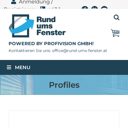
Anmeldung /
Zum
Registrieren
+43 1
Facebook
X
YouTube
Inhalt
springen
400 11 06
POWERED BY PROFIVISION GMBH!
Kontaktieren Sie uns: office@rund-ums-fenster.at
MENU
Profiles