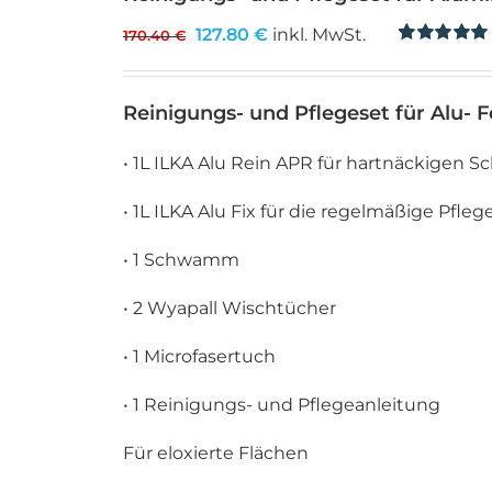
Ursprünglicher
Aktueller
127.80
€
inkl. MwSt.
170.40
€
Preis
Preis
Bewertet
2
mit
5.00
von
war:
ist:
5, basierend
Reinigungs- und Pflegeset für Alu- 
170.40 €
127.80 €.
auf
Kundenbewe
• 1L ILKA Alu Rein APR für hartnäckigen 
• 1L ILKA Alu Fix für die regelmäßige Pfle
• 1 Schwamm
• 2 Wyapall Wischtücher
• 1 Microfasertuch
• 1 Reinigungs- und Pflegeanleitung
Für eloxierte Flächen