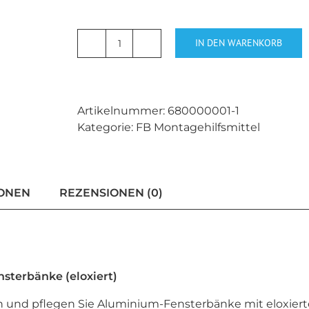
IN DEN WARENKORB
Reinigungs-
und
Pflegeset
für
Artikelnummer:
680000001-1
Aluminium
Kategorie:
FB Montagehilfsmittel
Fensterbänke
mit
eloxierter
Oberfläche
IONEN
REZENSIONEN (0)
Menge
sterbänke (eloxiert)
 und pflegen Sie Aluminium-Fensterbänke mit eloxierte