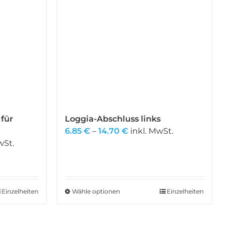
 für
Loggia-Abschluss links
Preisspanne:
6.85
€
–
14.70
€
inkl. MwSt.
anne:
6.85 €
wSt.
bis
14.70 €
Einzelheiten
Wähle optionen
Dieses
Einzelheiten
Produkt
weist