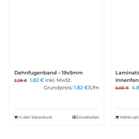
Dehnfugenband – 19x5mm
Laminats
Ursprünglicher
Aktueller
1.82
€
inkl. MwSt.
Innenfen
2.28
€
Preis
Preis
Ur
Grundpreis:
1.82
€
/Lfm
4.
6.00
€
war:
ist:
Pre
2.28 €
1.82 €.
war
6.
In den Warenkorb
Einzelheiten
Wähle opt