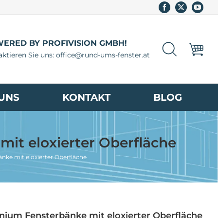
Facebook
X
YouT
ERED BY PROFIVISION GMBH!
ktieren Sie uns: office@rund-ums-fenster.at
UNS
KONTAKT
BLOG
mit eloxierter Oberfläche
nke mit eloxierter Oberfläche
inium Fensterbänke mit eloxierter Oberfläche