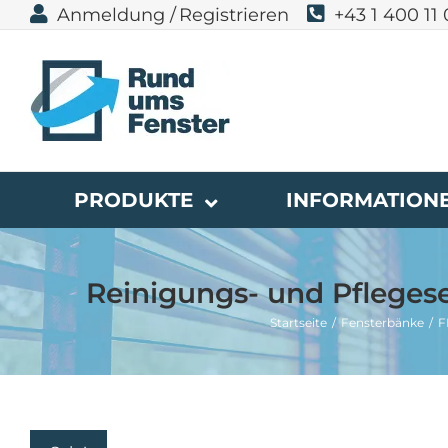
Zum
Anmeldung /
Registrieren
+43 1 400 11
Inhalt
springen
PRODUKTE
INFORMATION
Reinigungs- und Pflegese
Startseite
Fensterbänke
F