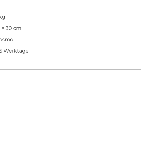
 kg
5 × 30 cm
osmo
-5 Werktage