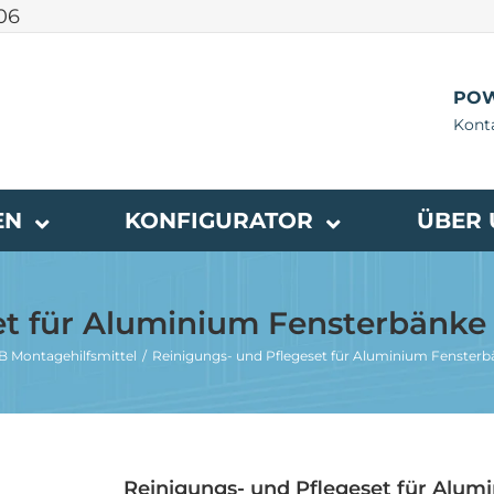
 06
POW
Konta
EN
KONFIGURATOR
ÜBER 
t für Aluminium Fensterbänke 
B Montagehilfsmittel
Reinigungs- und Pflegeset für Aluminium Fensterbä
Reinigungs- und Pflegeset für Alum