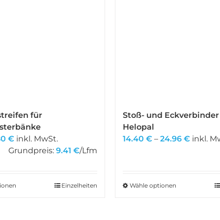
treifen für
Stoß- und Eckverbinder
sterbänke
Helopal
sprünglicher
Aktueller
Preissp
80
€
inkl. MwSt.
14.40
€
–
24.96
€
inkl. M
is
Preis
14.40 €
Grundpreis:
9.41
€
/Lfm
:
ist:
bis
00 €
4.80 €.
24.96 €
ionen
Einzelheiten
Wähle optionen
Dieses
Produkt
weist