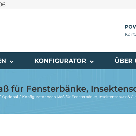
 06
POW
Konta
EN
KONFIGURATOR
ÜBER 
aß für Fensterbänke, Insektens
Optional
Konfigurator nach Maß für Fensterbänke, Insektenschutz & G