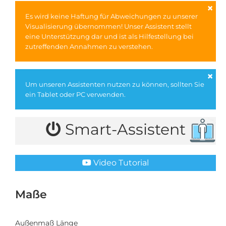
×
Es wird keine Haftung für Abweichungen zu unserer
Visualisierung übernommen! Unser Assistent stellt
eine Unterstützung dar und ist als Hilfestellung bei
zutreffenden Annahmen zu verstehen.
×
Um unseren Assistenten nutzen zu können, sollten Sie
ein Tablet oder PC verwenden.
Smart-Assistent
Video Tutorial
Maße
Außenmaß Länge