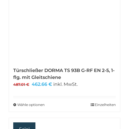
Türschließer DORMA TS 93B G-RF EN 2-5, 1-
flg. mit Gleitschiene
Ursprünglicher
Aktueller
462.66
€
inkl. MwSt.
487.01
€
Preis
Preis
war:
ist:
487.01 €
462.66 €.
Wähle optionen
Dieses
Einzelheiten
Produkt
weist
mehrere