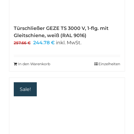
Türschließer GEZE TS 3000 V, 1-flg. mit
Gleitschiene, weiß (RAL 9016)
Ursprünglicher
Aktueller
244.78
€
inkl. MwSt.
257.66
€
Preis
Preis
war:
ist:
257.66 €
244.78 €.
In den Warenkorb
Einzelheiten
Sale!