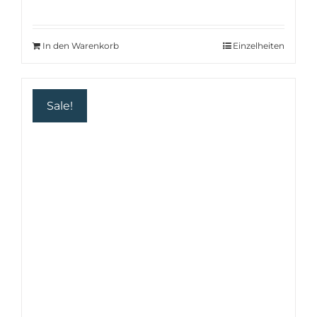
Preis
Preis
war:
ist:
160.50 €
152.47 €.
In den Warenkorb
Einzelheiten
Sale!