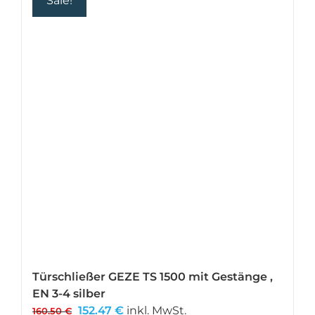
Sale!
Varianten
auf.
Die
Optionen
können
auf
der
Produktseite
gewählt
werden
Türschließer GEZE TS 1500 mit Gestänge ,
EN 3-4 silber
Ursprünglicher
Aktueller
152.47
€
inkl. MwSt.
160.50
€