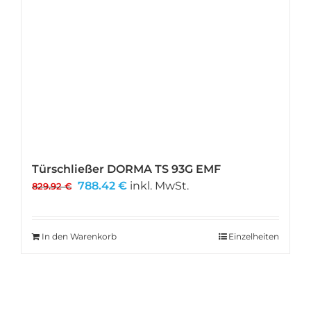
Türschließer DORMA TS 93G EMF
Ursprünglicher
Aktueller
788.42
€
inkl. MwSt.
829.92
€
Preis
Preis
war:
ist:
829.92 €
788.42 €.
In den Warenkorb
Einzelheiten