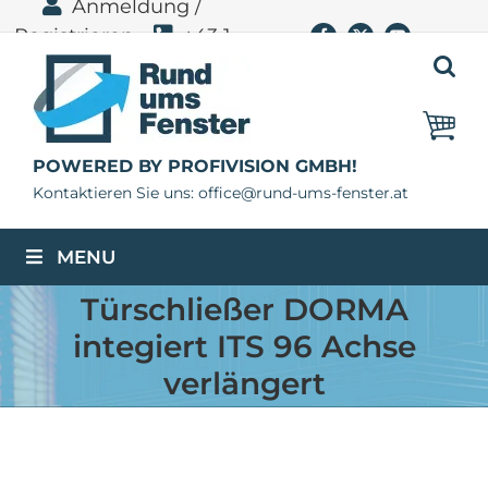
Anmeldung /
Zum
Registrieren
+43 1
Facebook
X
YouTube
Inhalt
springen
400 11 06
POWERED BY PROFIVISION GMBH!
Kontaktieren Sie uns: office@rund-ums-fenster.at
MENU
Türschließer DORMA
integiert ITS 96 Achse
verlängert