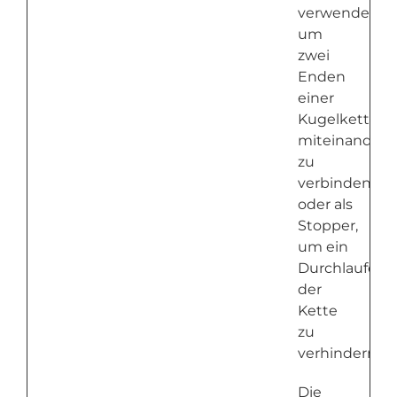
verwendet,
um
zwei
Enden
einer
Kugelkette
miteinander
zu
verbinden
oder als
Stopper,
um ein
Durchlaufen
der
Kette
zu
verhindern.
Die