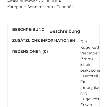
Artikelnummer:
230000004
Jalousie
Kategorie:
Sonnenschutz Zubehör
–
Verbindung
&
Stopper
BESCHREIBUNG
Beschreibung
Menge
ZUSÄTZLICHE INFORMATIONEN
Der
Kugelkette
REZENSIONEN (0)
Verbinder
(3mm)
ist ein
praktisches
Ersatzteil
für
Innenjalousie
mit
Kugelkettenb
Er wird