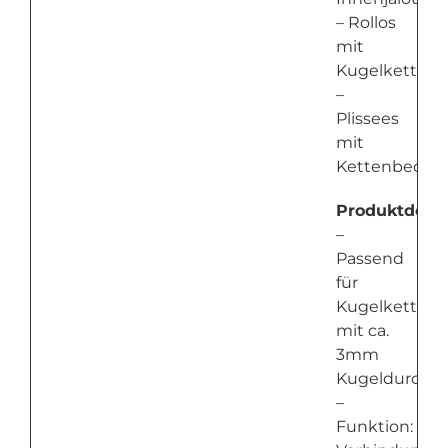
– Rollos
mit
Kugelkette
–
Plissees
mit
Kettenbedie
Produktdetail
–
Passend
für
Kugelketten
mit ca.
3mm
Kugeldurchm
–
Funktion: