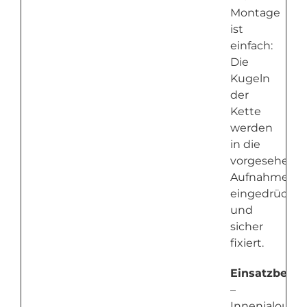
Montage
ist
einfach:
Die
Kugeln
der
Kette
werden
in die
vorgesehene
Aufnahmen
eingedrückt
und
sicher
fixiert.
Einsatzberei
–
Innenjalousie