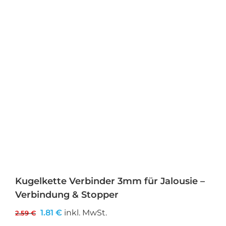
Kugelkette Verbinder 3mm für Jalousie –
Verbindung & Stopper
Ursprünglicher
Aktueller
1.81
€
inkl. MwSt.
2.59
€
Preis
Preis