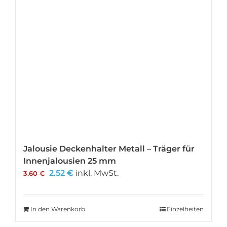
können
auf
der
Produktseite
gewählt
werden
Jalousie Deckenhalter Metall – Träger für
Innenjalousien 25 mm
Ursprünglicher
Aktueller
2.52
€
inkl. MwSt.
3.60
€
Preis
Preis
war:
ist:
3.60 €
2.52 €.
In den Warenkorb
Einzelheiten