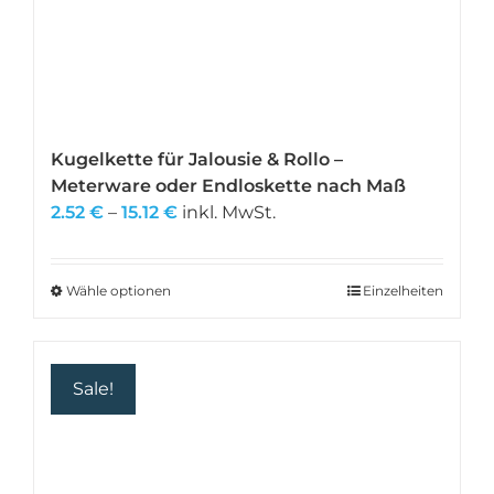
Kugelkette für Jalousie & Rollo –
Meterware oder Endloskette nach Maß
Preisspanne:
2.52
€
–
15.12
€
inkl. MwSt.
2.52 €
bis
15.12 €
Wähle optionen
Dieses
Einzelheiten
Produkt
weist
mehrere
Sale!
Varianten
auf.
Die
Optionen