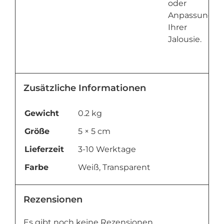
oder
Anpassung
Ihrer
Jalousie.
Zusätzliche Informationen
Gewicht
0.2 kg
Größe
5 × 5 cm
Lieferzeit
3-10 Werktage
Farbe
Weiß, Transparent
Rezensionen
Es gibt noch keine Rezensionen.