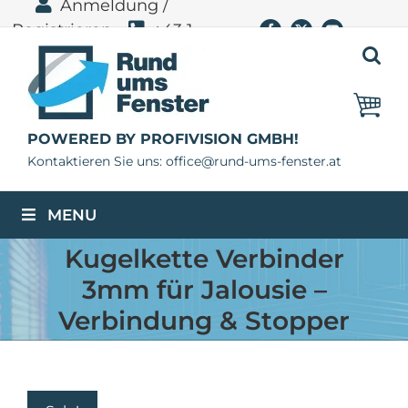
Anmeldung /
Zum
Registrieren
+43 1
Facebook
X
YouTube
Inhalt
springen
400 11 06
POWERED BY PROFIVISION GMBH!
Kontaktieren Sie uns: office@rund-ums-fenster.at
MENU
Kugelkette Verbinder
3mm für Jalousie –
Verbindung & Stopper