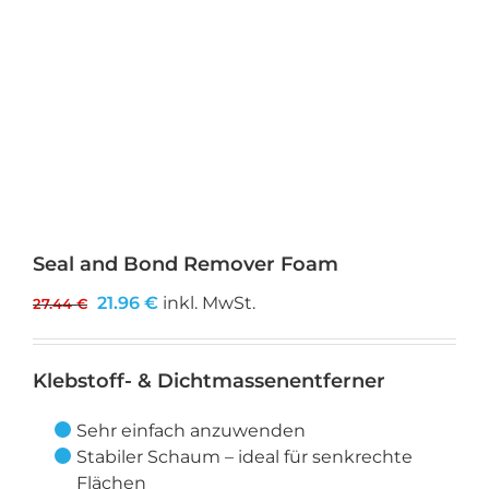
Seal and Bond Remover Foam
Ursprünglicher
Aktueller
21.96
€
inkl. MwSt.
27.44
€
Preis
Preis
war:
ist:
Klebstoff- & Dichtmassenentferner
27.44 €
21.96 €.
Sehr einfach anzuwenden
Stabiler Schaum – ideal für senkrechte
Flächen