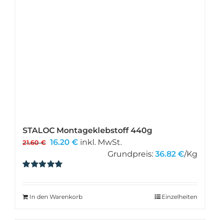
STALOC Montageklebstoff 440g
Ursprünglicher
Aktueller
16.20
€
inkl. MwSt.
21.60
€
Preis
Preis
Grundpreis:
36.82
€
/Kg
war:
ist:
Bewertet
21.60 €
16.20 €.
mit
5.00
von 5
In den Warenkorb
Einzelheiten