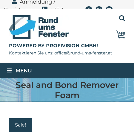
Anmeldung /
Zum
Registrieren
+43 1
Facebook
X
YouTube
Inhalt
springen
400 11 06
POWERED BY PROFIVISION GMBH!
Kontaktieren Sie uns: office@rund-ums-fenster.at
MENU
Seal and Bond Remover
Foam
Sale!