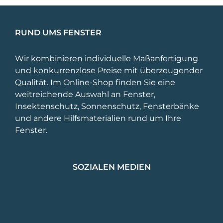
auf.
Die
Optionen
RUND UMS FENSTER
können
auf
Wir kombinieren individuelle Maßanfertigung
der
und konkurrenzlose Preise mit überzeugender
Produktseite
Qualität. Im Online-Shop finden Sie eine
gewählt
weitreichende Auswahl an Fenster,
werden
Insektenschutz, Sonnenschutz, Fensterbänke
und andere Hilfsmaterialien rund um Ihre
Fenster.
SOZIALEN MEDIEN