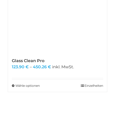
Glass Clean Pro
Preisspanne:
123.90
€
–
450.26
€
inkl. MwSt.
123.90 €
bis
450.26 €
Wähle optionen
Dieses
Einzelheiten
Produkt
weist
mehrere
Varianten