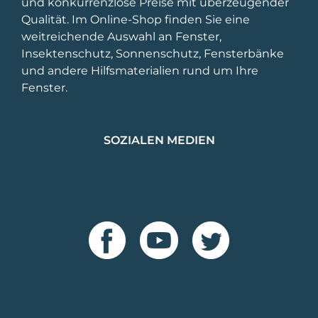
und konkurrenzlose Preise mit überzeugender
Produktseite
Qualität. Im Online-Shop finden Sie eine
gewählt
weitreichende Auswahl an Fenster,
werden
Insektenschutz, Sonnenschutz, Fensterbänke
und andere Hilfsmaterialien rund um Ihre
Fenster.
SOZIALEN MEDIEN