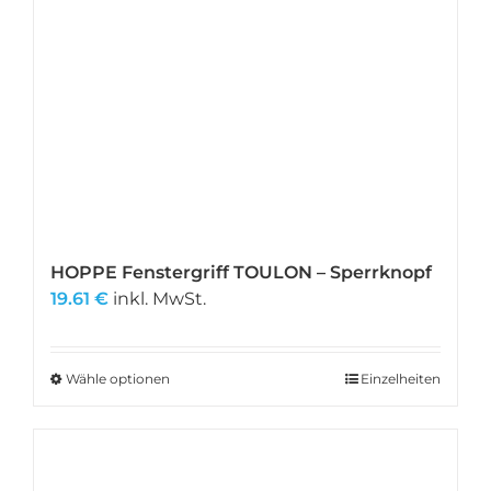
HOPPE Fenstergriff TOULON – Sperrknopf
19.61
€
inkl. MwSt.
Wähle optionen
Dieses
Einzelheiten
Produkt
weist
mehrere
Varianten