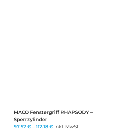
auf.
Die
Optionen
können
auf
der
Produktseite
gewählt
werden
MACO Fenstergriff RHAPSODY –
Sperrzylinder
Preisspanne:
97.52
€
–
112.18
€
inkl. MwSt.
97.52 €