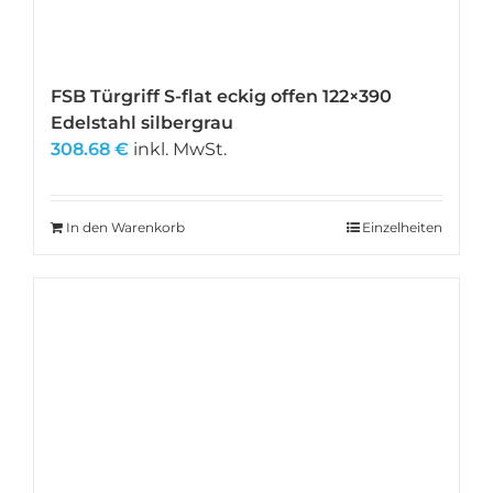
FSB Türgriff S-flat eckig offen 122×390
Edelstahl silbergrau
308.68
€
inkl. MwSt.
In den Warenkorb
Einzelheiten