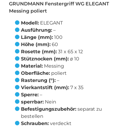
GRUNDMANN Fenstergriff WG ELEGANT
Messing poliert
Modell:
ELEGANT
Ausführung:
–
Länge (mm):
100
Höhe (mm):
60
Rosette (mm):
31 x 65 x 12
Stütznocken (mm):
ø 10
Material:
Messing
Oberfläche:
poliert
Rasterung (°):
–
Vierkantstift (mm):
7 x 35
Sperre:
–
sperrbar:
Nein
Befestigungszubehör:
separat zu
bestellen
Schrauben:
verdeckt