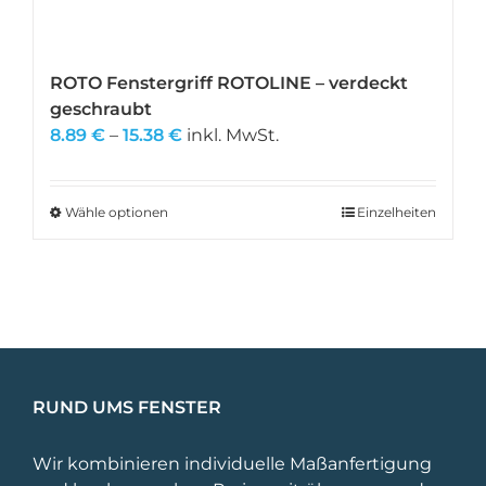
ROTO Fenstergriff ROTOLINE – verdeckt
geschraubt
Preisspanne:
8.89
€
–
15.38
€
inkl. MwSt.
8.89 €
bis
15.38 €
Wähle optionen
Dieses
Einzelheiten
Produkt
weist
mehrere
Varianten
auf.
Die
Optionen
RUND UMS FENSTER
können
auf
Wir kombinieren individuelle Maßanfertigung
der