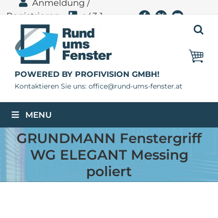
Anmeldung /
Zum
Registrieren
+43 1
Facebook
X
YouTube
Inhalt
springen
400 11 06
POWERED BY PROFIVISION GMBH!
Kontaktieren Sie uns: office@rund-ums-fenster.at
MENU
GRUNDMANN Fenstergriff
WG ELEGANT Messing
poliert