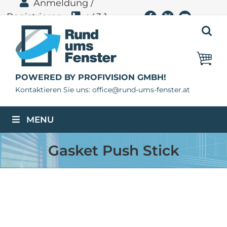
Anmeldung /
Zum
Registrieren
+43 1
Facebook
X
YouTube
Inhalt
springen
400 11 06
POWERED BY PROFIVISION GMBH!
Kontaktieren Sie uns: office@rund-ums-fenster.at
MENU
Gasket Push Stick