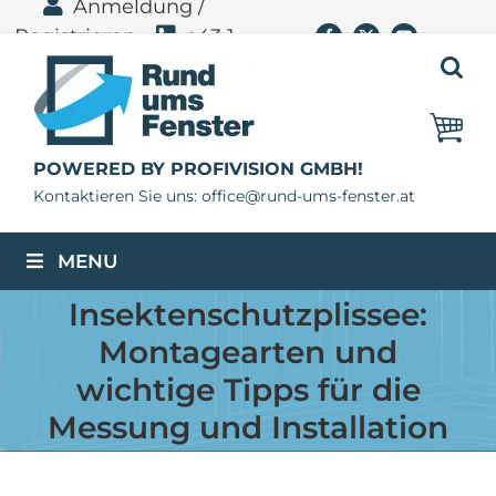
Anmeldung /
Zum
Registrieren
+43 1
Facebook
X
YouTube
Inhalt
springen
400 11 06
POWERED BY PROFIVISION GMBH!
Kontaktieren Sie uns: office@rund-ums-fenster.at
MENU
Insektenschutzplissee:
Montagearten und
wichtige Tipps für die
Messung und Installation