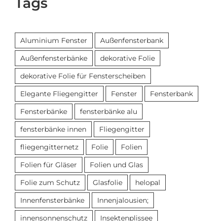
Tags
Aluminium Fenster
Außenfensterbank
Außenfensterbänke
dekorative Folie
dekorative Folie für Fensterscheiben
Elegante Fliegengitter
Fenster
Fensterbank
Fensterbänke
fensterbänke alu
fensterbänke innen
Fliegengitter
fliegengitternetz
Folie
Folien
Folien für Gläser
Folien und Glas
Folie zum Schutz
Glasfolie
helopal
Innenfensterbänke
Innenjalousien;
innensonnenschutz
Insektenplissee