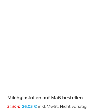
Milchglasfolien auf Maß bestellen
Ursprünglicher
Aktueller
26.03
€
inkl. MwSt.
Nicht vorrätig
34.80
€