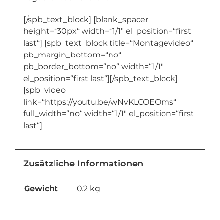
[/spb_text_block] [blank_spacer
height=“30px“ width=“1/1″ el_position=“first
last“] [spb_text_block title=“Montagevideo“
pb_margin_bottom=“no“
pb_border_bottom=“no“ width=“1/1″
el_position=“first last“][/spb_text_block]
[spb_video
link=“https://youtu.be/wNvKLCOEOms“
full_width=“no“ width=“1/1″ el_position=“first
last“]
Zusätzliche Informationen
Gewicht
0.2 kg