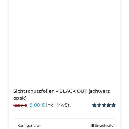
Sichtschutzfolien – BLACK OUT (schwarz
opak)
Ursprünglicher
Aktueller
9.00
€
inkl. MwSt.
12.00
€
Preis
Preis
Bewertet
mit
5.00
von 5
war:
ist:
12.00 €
9.00 €.
Konfigurieren
Einzelheiten