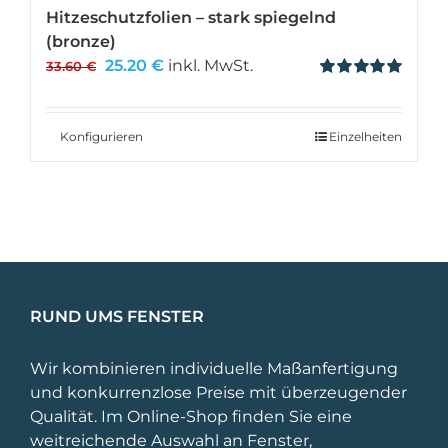
Hitzeschutzfolien – stark spiegelnd
(bronze)
Ursprünglicher
Aktueller
25.20
€
inkl. MwSt.
33.60
€
Preis
Preis
Bewertet
mit
5.00
von 5
war:
ist:
33.60 €
25.20 €.
Konfigurieren
Einzelheiten
RUND UMS FENSTER
Wir kombinieren individuelle Maßanfertigung
und konkurrenzlose Preise mit überzeugender
Qualität. Im Online-Shop finden Sie eine
weitreichende Auswahl an Fenster,