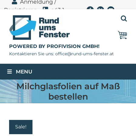
Anmeldung /
Zum
Registrieren
+43 1
Facebook
X
YouTube
Inhalt
springen
400 11 06
POWERED BY PROFIVISION GMBH!
Kontaktieren Sie uns: office@rund-ums-fenster.at
MENU
Milchglasfolien auf Maß
bestellen
Sale!