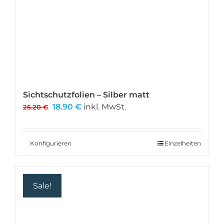
Sichtschutzfolien – Silber matt
Ursprünglicher
Aktueller
18.90
€
inkl. MwSt.
25.20
€
Preis
Preis
war:
ist:
25.20 €
18.90 €.
Konfigurieren
Einzelheiten
Sale!