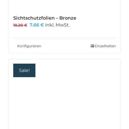
Sichtschutzfolien – Bronze
Ursprünglicher
Aktueller
7.66
€
inkl. MwSt.
10.20
€
Preis
Preis
war:
ist:
10.20 €
7.66 €.
Konfigurieren
Einzelheiten
Sale!