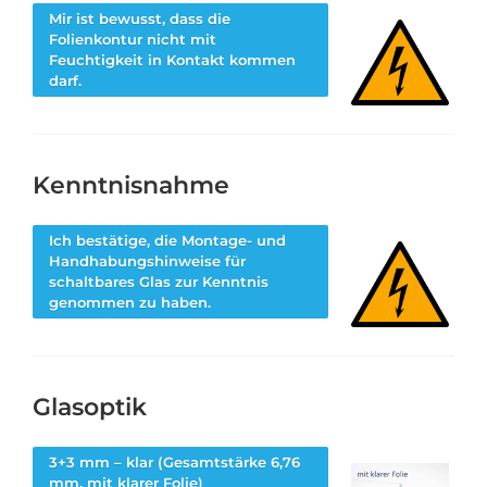
Mir ist bewusst, dass die
Folienkontur nicht mit
Feuchtigkeit in Kontakt kommen
darf.
Kenntnisnahme
Ich bestätige, die Montage- und
Handhabungshinweise für
schaltbares Glas zur Kenntnis
genommen zu haben.
Glasoptik
3+3 mm – klar (Gesamtstärke 6,76
mm, mit klarer Folie)