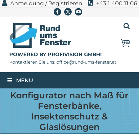
Anmeldung /
Registrieren
+43 1 400 11 06
Zum
Inhalt
Facebook
X
YouTube
springen
POWERED BY PROFIVISION GMBH!
Kontaktieren Sie uns: office@rund-ums-fenster.at
MENU
Konfigurator nach Maß für
Fensterbänke,
Insektenschutz &
Glaslösungen