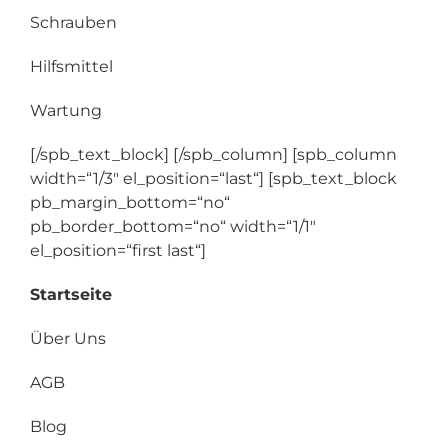
Schrauben
Hilfsmittel
Wartung
[/spb_text_block] [/spb_column] [spb_column
width=“1/3″ el_position=“last“] [spb_text_block
pb_margin_bottom=“no“
pb_border_bottom=“no“ width=“1/1″
el_position=“first last“]
Startseite
Über Uns
AGB
Blog