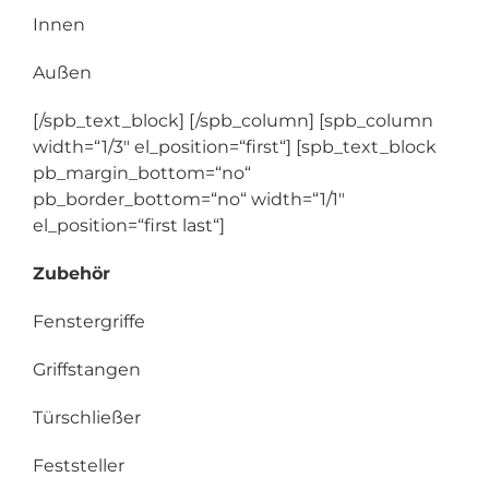
Innen
Außen
[/spb_text_block] [/spb_column] [spb_column
width=“1/3″ el_position=“first“] [spb_text_block
pb_margin_bottom=“no“
pb_border_bottom=“no“ width=“1/1″
el_position=“first last“]
Zubehör
Fenstergriffe
Griffstangen
Türschließer
Feststeller