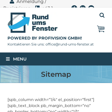
Anmeldung /
Zum
Registrieren
+43 1
Facebook
X
YouTube
Inhalt
springen
400 11 06
POWERED BY PROFIVISION GMBH!
Kontaktieren Sie uns: office@rund-ums-fenster.at
MENU
Sitemap
[spb_column width=“1/4″ el_position=“first“]
[spb_text_block pb_margin_bottom=“no“
pb_border_bottom=“no“ width=“1/1″